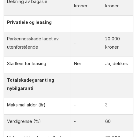
Dekning av bagasje
kroner
kroner
Privatleie og leasing
Parkeringsskade laget av
20 000
-
utenforstående
kroner
Startleie for leasing
Nei
Ja, dekkes
Totalskadegaranti og
nybilgaranti
Maksimal alder (år)
-
3
Verdigrense (%)
-
60