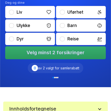
Deg og dine
Liv
Uførhet
Ulykke
Barn
Dyr
Reise
Velg minst 2 forsikringer
0
av 2 valgt for samlerabatt
Innholdsfortegnelse