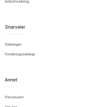
Innboforsikring
Snarveier
Dekninger
Forsikringsselskap
Annet
Personvern
Om oss