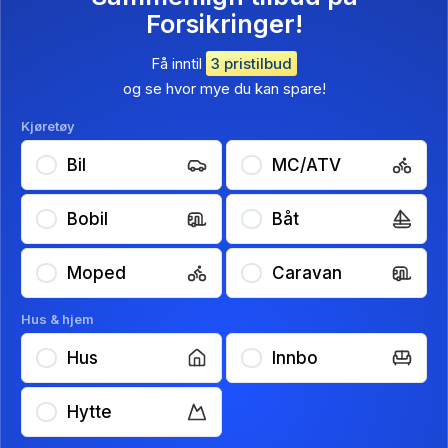
Forsikringer!
Få inntil
3 pristilbud
og se hvor mye du kan spare!
Kjøretøy
Bil
MC/ATV
Bobil
Båt
Moped
Caravan
Hus & hjem
Hus
Innbo
Hytte