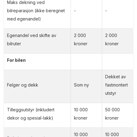
Maks dekning ved
bilreparasjon (ikke beregnet
-
-
med egenandel)
Egenandel ved skifte av
2 000
2 000
bilruter
kroner
kroner
For bilen
Dekket av
Felger og dekk
Som ny
fastmontert
utstyr
Tilleggsutstyr (inkludert
10 000
50 000
dekor og spesial-lakk)
kroner
kroner
10 000
10 000