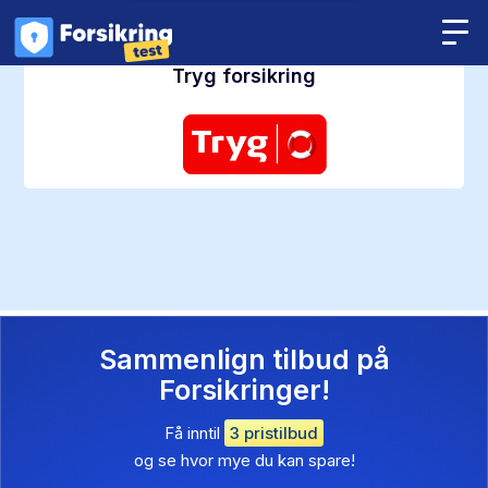
Tryg forsikring
Sammenlign tilbud på
Forsikringer!
Få inntil
3 pristilbud
og se hvor mye du kan spare!