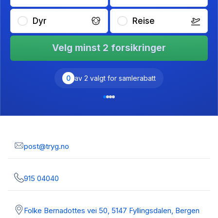
Dyr
Reise
Velg minst 2 forsikringer
0
av 2 valgt for samlerabatt
post@tryg.no
915 04040
Folke Bernadottes vei 50, 5147 Fyllingsdalen, Bergen