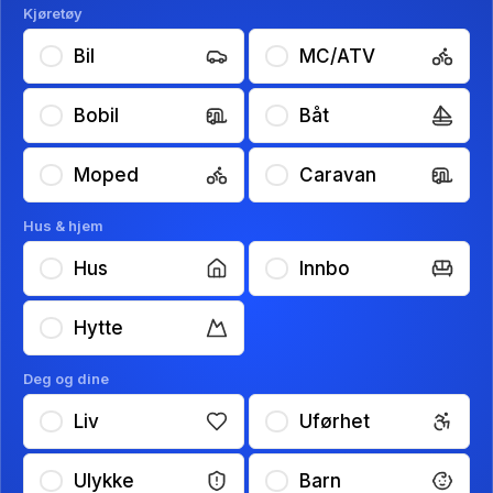
Kjøretøy
Bil
MC/ATV
Bobil
Båt
Moped
Caravan
Hus & hjem
Hus
Innbo
Hytte
Deg og dine
Liv
Uførhet
Ulykke
Barn