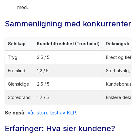
med.
Sammenligning med konkurrenter
Selskap
Kundetilfredshet (Trustpilot)
Dekningstilb
Tryg
3,5 / 5
Bredt og fleksi
Fremtind
1,2 / 5
Stort utvalg, s
Gjensidige
2,5 / 5
Kundebonus, m
Storebrand
1,7 / 5
Enklere dekni
Se også:
Vår store test av KLP
.
Erfaringer: Hva sier kundene?