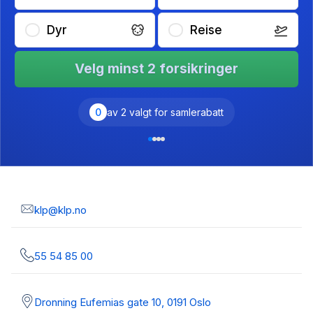
Dyr
Reise
Velg minst 2 forsikringer
0
av 2 valgt for samlerabatt
klp@klp.no
55 54 85 00
Dronning Eufemias gate 10, 0191 Oslo