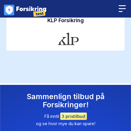
KLP Forsikring
Sammenlign tilbud på
Forsikringer!
Få inntil
3 pristilbud
og se hvor mye du kan spare!