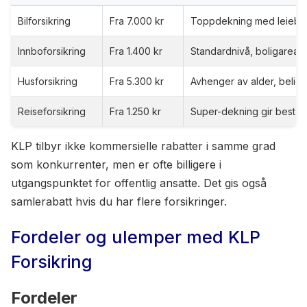
Bilforsikring
Fra 7.000 kr
Toppdekning med leiebil
Innboforsikring
Fra 1.400 kr
Standardnivå, boligareal i
Husforsikring
Fra 5.300 kr
Avhenger av alder, beli
Reiseforsikring
Fra 1.250 kr
Super-dekning gir best 
KLP tilbyr ikke kommersielle rabatter i samme grad
som konkurrenter, men er ofte billigere i
utgangspunktet for offentlig ansatte. Det gis også
samlerabatt hvis du har flere forsikringer.
Fordeler og ulemper med KLP
Forsikring
Fordeler