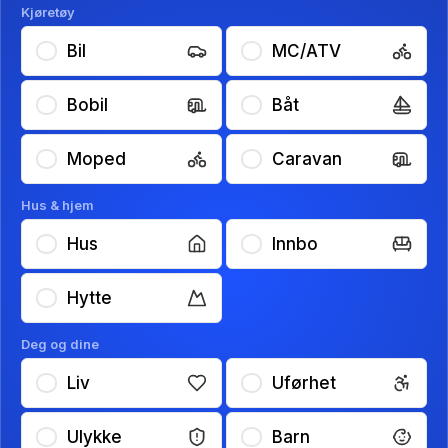
Kjøretøy
Bil
MC/ATV
Bobil
Båt
Moped
Caravan
Hus & hjem
Hus
Innbo
Hytte
Deg og dine
Liv
Uførhet
Ulykke
Barn