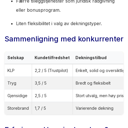
Færre tilleggstjenester som juridisk rådgivning
eller bonusprogram.
Liten fleksibilitet i valg av dekningstyper.
Sammenligning med konkurrenter
Selskap
Kundetilfredshet
Dekningstilbud
KLP
2,2 / 5 (Trustpilot)
Enkelt, solid og oversiktlig
Tryg
3,5 / 5
Bredt og fleksibelt
Gjensidige
2,5 / 5
Stort utvalg, men høy pris
Storebrand
1,7 / 5
Varierende dekning