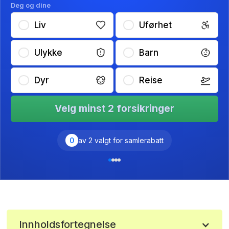
Deg og dine
Liv
Uførhet
Ulykke
Barn
Dyr
Reise
Velg minst 2 forsikringer
0
av 2 valgt for samlerabatt
Innholdsfortegnelse