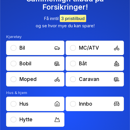
Forsikringer!
Få inntil
3 pristilbud
og se hvor mye du kan spare!
Kjøretøy
Bil
MC/ATV
Bobil
Båt
Moped
Caravan
Hus & hjem
Hus
Innbo
Hytte