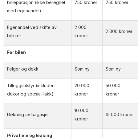
bilreparasjon (ikke beregnet
750 kroner
750 kroner
med egenandel)
Egenandel ved skifte av
2 000
2 000 kroner
bilruter
kroner
For bilen
Felger og dekk
Som ny
Som ny
Tilleggsutstyr (inkludert
20 000
50 000
dekor og spesial-lakk)
kroner
kroner
10 000
Dekning av bagasje
15 000 kroner
kroner
Privatleie og leasing