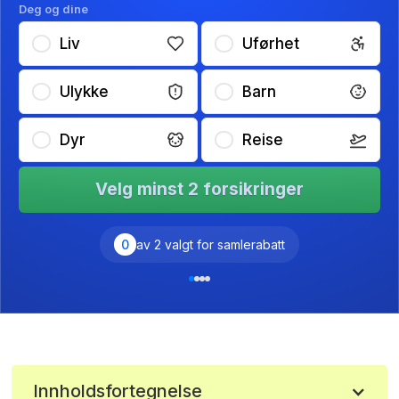
Deg og dine
Liv
Uførhet
Ulykke
Barn
Dyr
Reise
Velg minst 2 forsikringer
0
av 2 valgt for samlerabatt
Innholdsfortegnelse