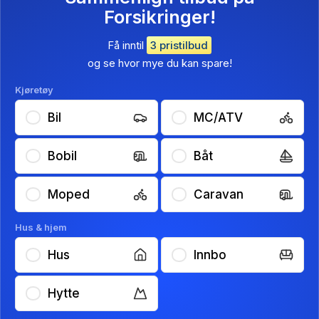
Forsikringer!
Få inntil
3 pristilbud
og se hvor mye du kan spare!
Kjøretøy
Bil
MC/ATV
Bobil
Båt
Moped
Caravan
Hus & hjem
Hus
Innbo
Hytte