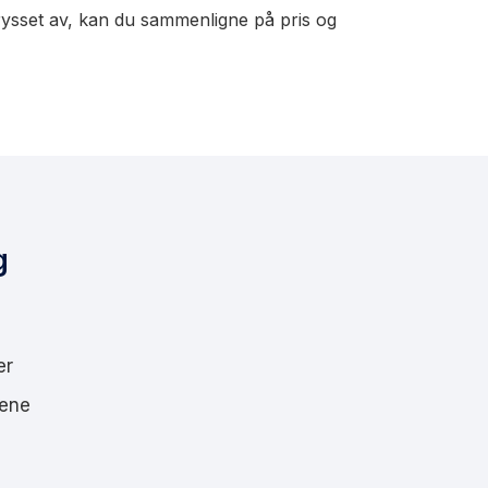
rysset av, kan du sammenligne på pris og
g
er
dene