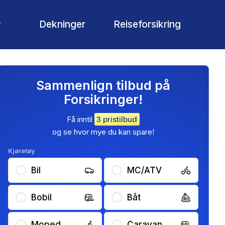
Dekninger
Reiseforsikring
r
Sammenlign tilbud på
Forsikringer!
Få inntil
3 pristilbud
og se hvor mye du kan spare!
Kjøretøy
Bil
MC/ATV
Bobil
Båt
Moped
Caravan