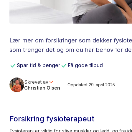
Lær mer om forsikringer som dekker fysioter
som trenger det og om du har behov for det 
Spar tid & penger
Få gode tilbud
Skrevet av
Oppdatert 29. april 2025
Christian Olsen
Forsikring fysioterapeut
Fysioterapi er viktig for stive muskler og ledd, og fra 