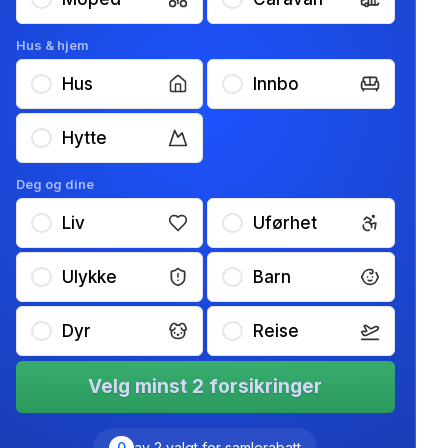
Hus & hjem
Hus
Innbo
Hytte
Deg og dine
Liv
Uførhet
Ulykke
Barn
Dyr
Reise
Velg minst 2 forsikringer
0
av 2 valgt for samlerabatt