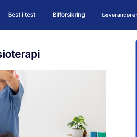
Best i test
Bilforsikring
Leverandøre
ioterapi